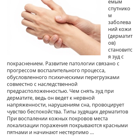
емым
спутнико
м
заболева
ний кожи
(дерматит
ов)
становитс
я зуд с
покраснением. Развитие патологии связано с
прогрессом воспалительного процесса,
обусловленного психическими перегрузками
совместно с наследственной
предрасположенностью. Чем снять зуд при
дерматите, ведь он ведет к нервной
напряженности, нарушениям сна, провоцирует
чувство беспокойства. Типы зудящих дерматитов
При воспалении кожных покровов места
локализации поражения покрываются красными
пятнами и начинают нестерпимо …