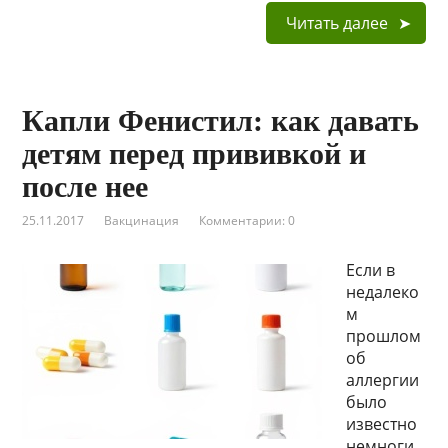
Читать далее
Капли Фенистил: как давать
детям перед прививкой и
после нее
25.11.2017
Вакцинация
Комментарии: 0
Если в
недалеко
м
прошлом
об
аллергии
было
известно
немноги