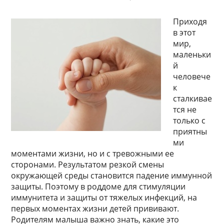
Приходя
в этот
мир,
маленьки
й
человече
к
сталкивае
тся не
только с
приятны
ми
моментами жизни, но и с тревожными ее
сторонами. Результатом резкой смены
окружающей среды становится падение иммунной
защиты. Поэтому в роддоме для стимуляции
иммунитета и защиты от тяжелых инфекций, на
первых моментах жизни детей прививают.
Родителям малыша важно знать, какие это