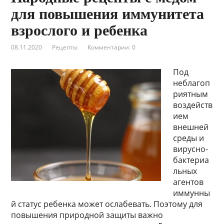
для повышения иммунитета
взрослого и ребенка
08.11.2020
Рецепты
Комментарии: 0
Под
неблагоп
риятным
воздейств
ием
внешней
среды и
вирусно-
бактериа
льных
агентов
иммунны
й статус ребенка может ослабевать. Поэтому для
повышения природной защиты важно