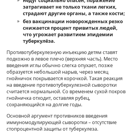
недуг социально опасен, поражение
затрагивает не только ткани легких,
страдают другие органы, а также кости;
без вакцинации новорожденных резко
снижается процент привитых людей,
что угрожает развитием эпидемии
туберкулёза.
Противотуберкулезную инъекцию детям ставят
подкожно в левое плечо (верхняя часть). Место
введения иглы обычно слегка опухает, позже
образуется небольшой нарыв, через месяц
гнойничок покрывается корочкой. Такая реакция
на введение противотуберкулезной сыворотки
считается нормальной. Со временем сухой покров
гнойничка отходит, оставляя рубец,
сохраняющийся на долгие годы.
Основной аргумент противников введения
иммуномодулирующей сыворотки – отсутствие
стопроцентной защиты от туберкулеза.