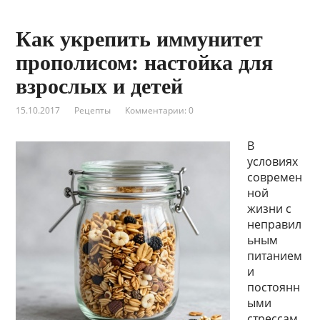
Как укрепить иммунитет
прополисом: настойка для
взрослых и детей
15.10.2017
Рецепты
Комментарии: 0
В
условиях
современ
ной
жизни с
неправил
ьным
питанием
и
постоянн
ыми
стрессам