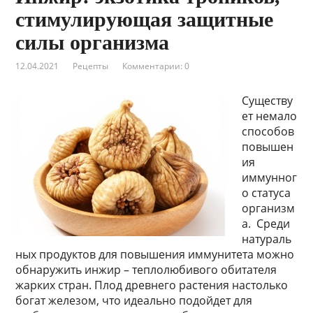
стимулирующая защитные
силы организма
12.04.2021
Рецепты
Комментарии: 0
Существу
ет немало
способов
повышен
ия
иммунног
о статуса
организм
а. Среди
натураль
ных продуктов для повышения иммунитета можно
обнаружить инжир – теплолюбивого обитателя
жарких стран. Плод древнего растения настолько
богат железом, что идеально подойдет для