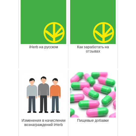
iHerb на русском
Как заработать на
отзывах
Изменения в начислении
Пищевые добавки
вознаграждений iHerb