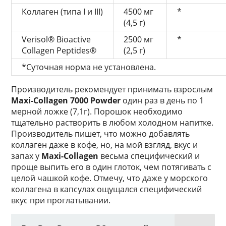
Коллаген (типа I и III)
4500 мг
*
(4,5 г)
Verisol® Bioactive
2500 мг
*
Collagen Peptides®
(2,5 г)
*Суточная норма не установлена.
Производитель рекомендует принимать взрослым
Maxi-Collagen 7000 Powder
один раз в день по 1
мерной ложке (7,1г). Порошок необходимо
тщательно растворить в любом холодном напитке.
Производитель пишет, что можно добавлять
коллаген даже в кофе, но, на мой взгляд, вкус и
запах у
Maxi-Collagen
весьма специфический и
проще выпить его в один глоток, чем потягивать с
целой чашкой кофе. Отмечу, что даже у морского
коллагена в капсулах ощущался специфический
вкус при проглатывании.