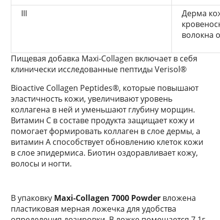
III
Дерма ко
кровенос
волокна 
Пищевая добавка Maxi-Collagen включает в себя
клинически исследованные пептиды Verisol®
Bioactive Collagen Peptides®, которые повышают
эластичность кожи, увеличивают уровень
коллагена в ней и уменьшают глубину морщин.
Витамин C в составе продукта защищает кожу и
помогает формировать коллаген в слое дермы, а
витамин A способствует обновлению клеток кожи
в слое эпидермиса. Биотин оздоравливает кожу,
волосы и ногти.
В упаковку
Maxi-Collagen 7000 Powder
вложена
пластиковая мерная ложечка для удобства
определения дозировки. В ложке помещается 7,1г