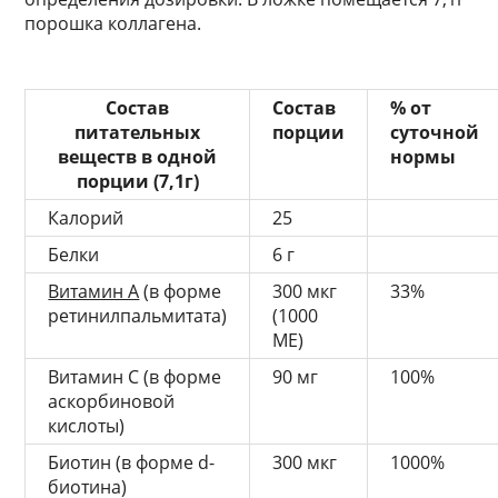
порошка коллагена.
Состав
Состав
% от
питательных
порции
суточной
веществ в одной
нормы
порции (7,1г)
Калорий
25
Белки
6 г
Витамин A
(в форме
300 мкг
33%
ретинилпальмитата)
(1000
МЕ)
Витамин С (в форме
90 мг
100%
аскорбиновой
кислоты)
Биотин (в форме d-
300 мкг
1000%
биотина)