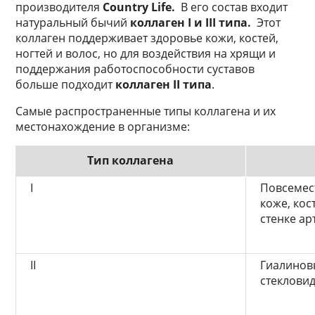
производителя
Country Life.
В его состав входит
натуральный бычий
коллаген I и III типа.
Этот
коллаген поддерживает здоровье кожи, костей,
ногтей и волос, но для воздействия на хрящи и
поддержания работоспособности суставов
больше подходит
коллаген II типа
.
Самые распространенные типы коллагена и их
местонахождение в организме:
Тип коллагена
I
Повсемест
коже, кост
стенке ар
II
Гиалинов
стекловид