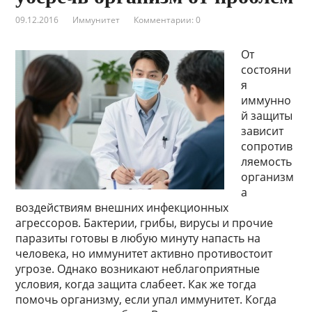
09.12.2016
Иммунитет
Комментарии: 0
От
состояни
я
иммунно
й защиты
зависит
сопротив
ляемость
организм
а
воздействиям внешних инфекционных
агрессоров. Бактерии, грибы, вирусы и прочие
паразиты готовы в любую минуту напасть на
человека, но иммунитет активно противостоит
угрозе. Однако возникают неблагоприятные
условия, когда защита слабеет. Как же тогда
помочь организму, если упал иммунитет. Когда