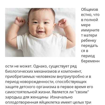
Общеизв
естно, что
в полной
мере
иммуните
т матери
ребенку
передать
ся в
период
беременн
ости не может. Однако, существует ряд
биологических механизмов и компонент,
приобретаемых человеком внутриутробно и в
период новорожденности, способствующих
защите детского организма в первое время его
самостоятельной жизни. Является ли "своим"
зародыш для женщины Изначально
оплодотворенная яйцеклетка имеет целых три