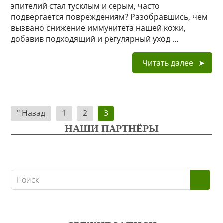
эпителий стал тусклым и серым, часто
подвергается повреждениям? Разобравшись, чем
вызвано снижение иммунитета нашей кожи,
добавив подходящий и регулярный уход …
Читать далее
Навигация
" Назад
1
2
3
по
НАШИ ПАРТНЁРЫ
записям