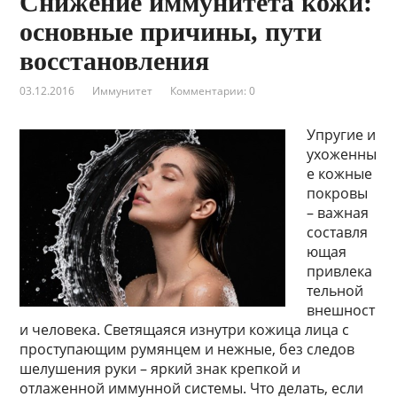
Снижение иммунитета кожи:
основные причины, пути
восстановления
03.12.2016
Иммунитет
Комментарии: 0
Упругие и
ухоженны
е кожные
покровы
– важная
составля
ющая
привлека
тельной
внешност
и человека. Светящаяся изнутри кожица лица с
проступающим румянцем и нежные, без следов
шелушения руки – яркий знак крепкой и
отлаженной иммунной системы. Что делать, если