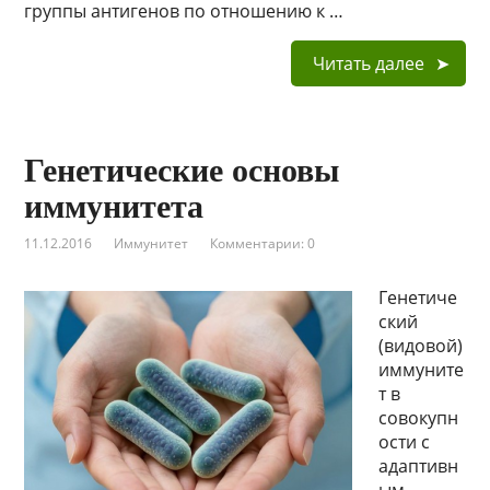
группы антигенов по отношению к …
Читать далее
Генетические основы
иммунитета
11.12.2016
Иммунитет
Комментарии: 0
Генетиче
ский
(видовой)
иммуните
т в
совокупн
ости с
адаптивн