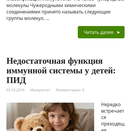
молекулы Чужеродными химическими
соединениями принято называть следующие
группы молекул, …
Читать далее
Недостаточная функция
иммунной системы у детей:
ПИД
03.12.2016
Иммунитет
Комментарии: 0
Нередко
встречает
ся
преходящ
ее,