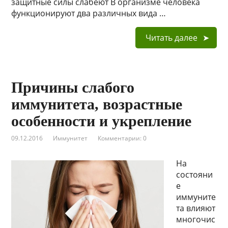
защитные силы слабеют В организме человека
функционируют два различных вида …
Читать далее
Причины слабого
иммунитета, возрастные
особенности и укрепление
09.12.2016
Иммунитет
Комментарии: 0
На
состояни
е
иммуните
та влияют
многочис