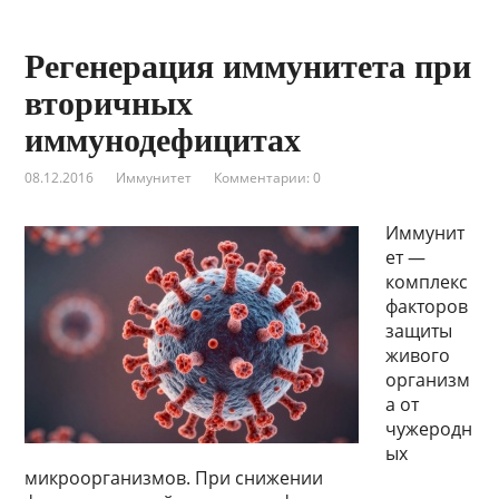
Регенерация иммунитета при
вторичных
иммунодефицитах
08.12.2016
Иммунитет
Комментарии: 0
Иммунит
ет —
комплекс
факторов
защиты
живого
организм
а от
чужеродн
ых
микроорганизмов. При снижении