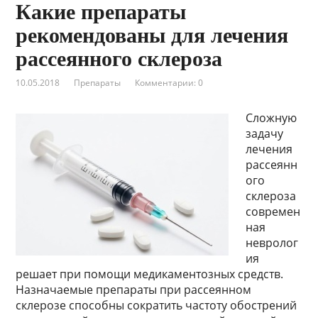
Какие препараты
рекомендованы для лечения
рассеянного склероза
10.05.2018
Препараты
Комментарии: 0
Сложную
задачу
лечения
рассеянн
ого
склероза
современ
ная
невролог
ия
решает при помощи медикаментозных средств.
Назначаемые препараты при рассеянном
склерозе способны сократить частоту обострений