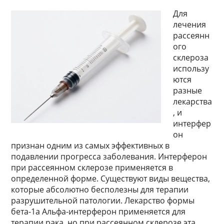
Для
лечения
рассеянн
ого
склероза
использу
ются
разные
лекарства
, и
интерфер
он
признан одним из самых эффективных в
подавлении прогресса заболевания. Интерферон
при рассеянном склерозе применяется в
определенной форме. Существуют виды вещества,
которые абсолютно бесполезны для терапии
разрушительной патологии. Лекарство формы
бета-1а Альфа-интерферон применяется для
терапии рака, но при рассеянном склерозе эта