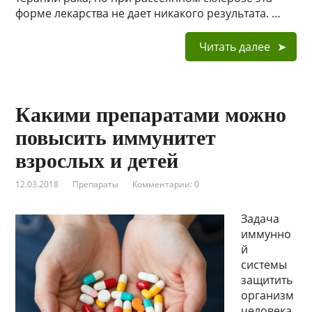
форме лекарства не дает никакого результата. …
Читать далее
Какими препаратами можно
повысить иммунитет
взрослых и детей
12.03.2018
Препараты
Комментарии: 0
Задача
иммунно
й
системы
защитить
организм
человека