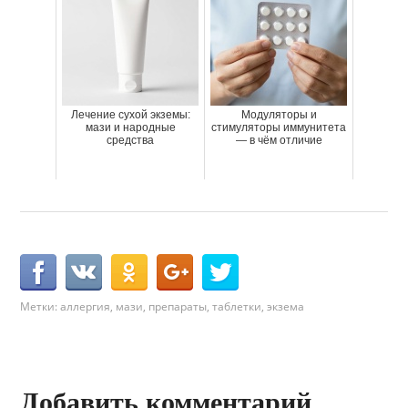
Лечение сухой экземы:
Модуляторы и
мази и народные
стимуляторы иммунитета
средства
— в чём отличие
Метки:
аллергия
,
мази
,
препараты
,
таблетки
,
экзема
Добавить комментарий