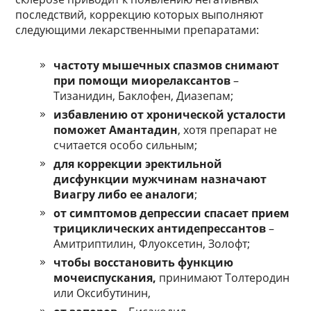
последствий, коррекцию которых выполняют
следующими лекарственными препаратами:
частоту мышечных спазмов снимают
при помощи миорелаксантов
–
Тизанидин, Баклофен, Диазепам;
избавлению от хронической усталости
поможет Амантадин
, хотя препарат не
считается особо сильным;
для коррекции эректильной
дисфункции мужчинам назначают
Виагру либо ее аналоги
;
от симптомов депрессии спасает прием
трициклических антидепрессантов
–
Амитриптилин, Флуоксетин, Золофт;
чтобы восстановить функцию
мочеиспускания,
принимают Толтеродин
или Оксибутинин,