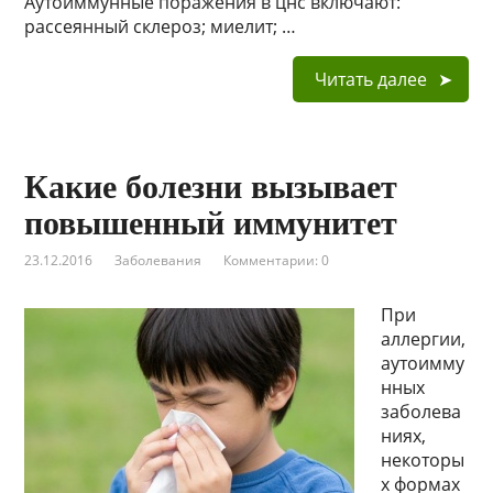
Аутоиммунные поражения в цнс включают:
рассеянный склероз; миелит; …
Читать далее
Какие болезни вызывает
повышенный иммунитет
23.12.2016
Заболевания
Комментарии: 0
При
аллергии,
аутоимму
нных
заболева
ниях,
некоторы
х формах