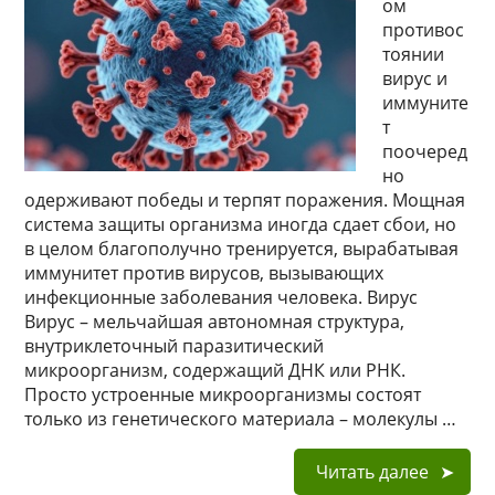
ом
противос
тоянии
вирус и
иммуните
т
поочеред
но
одерживают победы и терпят поражения. Мощная
система защиты организма иногда сдает сбои, но
в целом благополучно тренируется, вырабатывая
иммунитет против вирусов, вызывающих
инфекционные заболевания человека. Вирус
Вирус – мельчайшая автономная структура,
внутриклеточный паразитический
микроорганизм, содержащий ДНК или РНК.
Просто устроенные микроорганизмы состоят
только из генетического материала – молекулы …
Читать далее