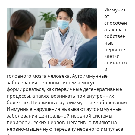
Иммунит
ет
способен
атаковать
собствен
ные
нервные
клетки
спинного
и
головного мозга человека. Аутоиммунные
заболевания нервной системы могут
формироваться, как первичные дегенеративные
процессы, а также возникать при внутренних
болезнях. Первичные аутоиммунные заболевания
Иммунные нарушения вызывают аутоиммунные
заболевания центральной нервной системы,
периферических нервов, негативно влияют на
нервно-мышечную передачу нервного импульса.