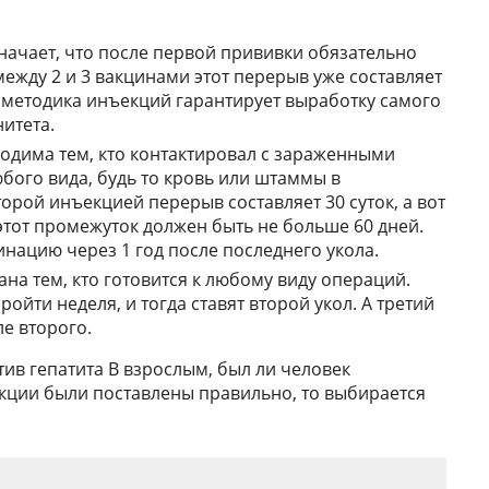
ачает, что после первой прививки обязательно
между 2 и 3 вакцинами этот перерыв уже составляет
я методика инъекций гарантирует выработку самого
итета.
дима тем, кто контактировал с зараженными
ого вида, будь то кровь или штаммы в
орой инъекцией перерыв составляет 30 суток, а вот
этот промежуток должен быть не больше 60 дней.
нацию через 1 год после последнего укола.
на тем, кто готовится к любому виду операций.
йти неделя, и тогда ставят второй укол. А третий
ле второго.
ив гепатита B взрослым, был ли человек
екции были поставлены правильно, то выбирается