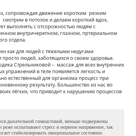
из, сопровождая движение коротким резким
 смотрим в потолок и делаем короткий вдох,
ует выполнять с отсорожностью людям с
шенном внутричерепном, глазном, пртериальном
ого отдела.
ен как для людей с тяжелыми недугами
 и просто людей, заботящихся о своем здоровье.
одика Стрельниковой – массаж для всех внутренних
х упражнений в теле появляется легкость и
ьно естественный для организма процесс при
новенному результату. Большинство из нас во
воих лёгких, что приводит к нарушению процессов
еся дыхательной гимнастикой, меньше подвержены
 реже испытывают стресс и нервное напряжение, так
огает стабилизировать эмоциональное состояние.