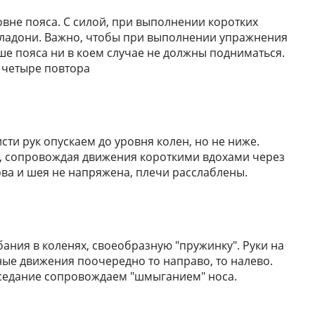
ровне пояса. С силой, при выполнении коротких
я ладони. Важно, чтобы при выполнении упражнения
ше пояса ни в коем случае не должны подниматься.
 четыре повтора
сти рук опускаем до уровня колен, но не ниже.
з, сопровождая движения короткими вдохами через
ова и шея не напряжена, плечи расслаблены.
ания в коленях, своеобразную "пружинку". Руки на
ные движения поочередно то направо, то налево.
седание сопровождаем "шмыганием" носа.