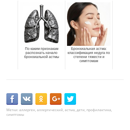
По каким признакам
Бронхиальная астма:
распознать начало
классификация недуга по
бронхиальной астмы
степени тяжести и
симптомам
Метки:
аллерген
,
аллергический
,
астма
,
дети
,
профилактика
,
симптомы