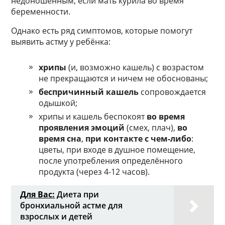
недоношенным, если мать курила во время
беременности.
Однако есть ряд симптомов, которые помогут
выявить астму у ребёнка:
хрипы
(и, возможно кашель) с возрастом
не прекращаются и ничем не обоснованы;
беспричинный кашель
сопровождается
одышкой;
хрипы и кашель беспокоят
во время
проявления эмоций
(смех, плач),
во
время сна
,
при контакте с чем-либо
:
цветы, при входе в душное помещение,
после употребления определённого
продукта (через 4-12 часов).
Для Вас:
Диета при
бронхиальной астме для
взрослых и детей