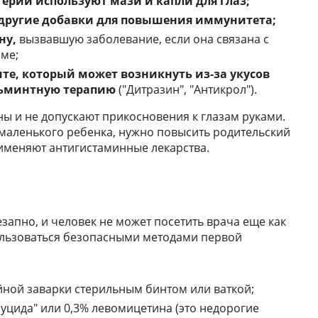
терий используют мази и капли для глаз;
 другие добавки для повышения иммунитета;
ну,
вызвавшую заболевание, если она связана с
ме;
е, который может возникнуть из-за укусов
льминтную терапию
("Дитразин", "Антикрол").
ы и не допускают прикосновения к глазам руками.
 маленького ребенка, нужно повысить родительский
именяют антигистаминные лекарства.
запно, и человек не может посетить врача еще как
льзоваться безопасными методами первой
ной заварки стерильным бинтом или ваткой;
уцида" или 0,3% левомицетина (это недорогие