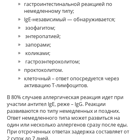
гастроинтестинальной реакцией по
немедленному типу;
IgE-независимый — обнаруживается;
эзофагитом;
энтеропатией;
запорами;
коликами;
гастроэнтероколитом;
проктоколитом.
клеточный – ответ опосредуется через
активацию Т-лимфоцитов.
В 80% случаев аллергическая реакция идет при
участии антител IgE, реже – IgG. Реакции
развиваются по типу немедленных и поздних.
Ответ немедленного типа может развиться на
один или несколько аллергенов сразу после еды.
При отсроченных ответах задержка составляет от
2 суток до 7 дней.