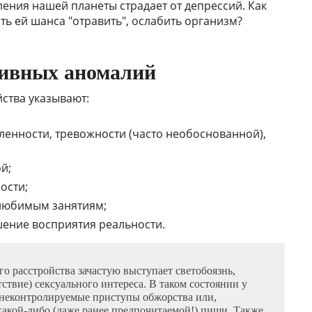
еления нашей планеты страдает от депрессий. Как
ь ей шанса "отравить", ослабить организм?
сивных аномалий
ства указывают:
енности, тревожности (часто необоснованной),
й;
ости;
 любимым занятиям;
шение восприятия реальности.
 расстройства зачастую выступает светобоязнь,
ствие) сексуального интереса. В таком состоянии у
 неконтролируемые приступы обжорства или,
 какой-либо (даже ранее предпочитаемой!) пищи. Также