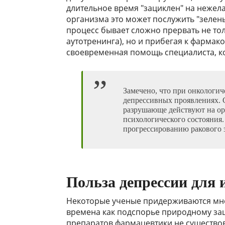
длительное время "зациклен" на нежела
организма это может послужить "зеле
процесс бывает сложно прервать не то
аутотренинга), но и прибегая к фарма
своевременная помощь специалиста, ко
Замечено, что при онкологич
депрессивных проявлениях. 
разрушающе действуют на ор
психологического состояния.
прогрессированию ракового 
Польза депрессии для
Некоторые ученые придерживаются мнен
времена как подспорье природному за
препаратов фармацевтики не существов