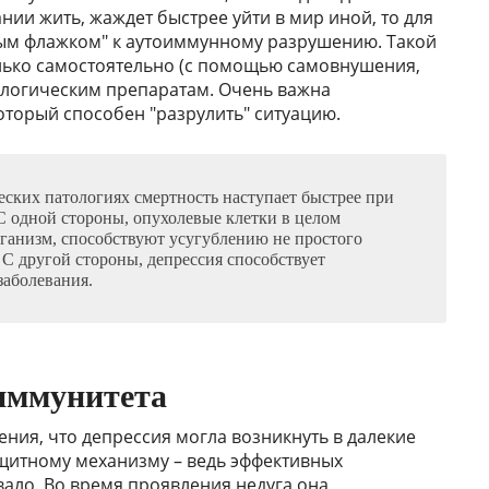
нии жить, жаждет быстрее уйти в мир иной, то для
ным флажком" к аутоиммунному разрушению. Такой
лько самостоятельно (с помощью самовнушения,
кологическим препаратам. Очень важна
торый способен "разрулить" ситуацию.
еских патологиях смертность наступает быстрее при
С одной стороны, опухолевые клетки в целом
ганизм, способствуют усугублению не простого
 С другой стороны, депрессия способствует
заболевания.
 иммунитета
ия, что депрессия могла возникнуть в далекие
щитному механизму – ведь эффективных
ало. Во время проявления недуга она