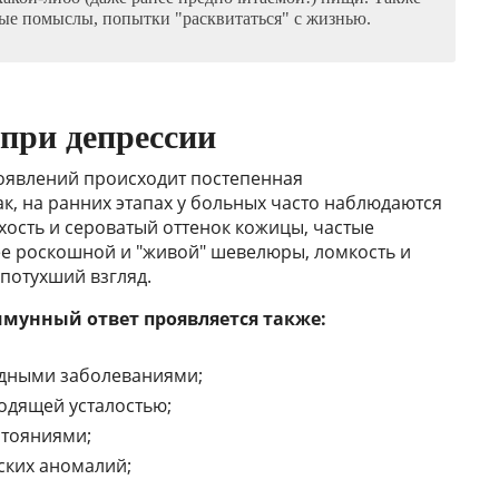
ые помыслы, попытки "расквитаться" с жизнью.
при депрессии
оявлений происходит постепенная
к, на ранних этапах у больных часто наблюдаются
ость и сероватый оттенок кожицы, частые
ее роскошной и "живой" шевелюры, ломкость и
потухший взгляд.
мунный ответ проявляется также:
тудными заболеваниями;
одящей усталостью;
тояниями;
ских аномалий;