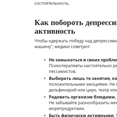
состоятельность.
Как побороть депресс
активность
Чтобы одержать победу над депрессив
машину", медики советуют:
Не замыкаться в своих пробл
Психотерапевты настоятельно р
пессимистов.
Выбирать лишь те занятия, к
положительными эмоциями. Не о
дельфинарий или цирк, театр ил
Радовать организм блюдами
Не забывайте разнообразить ме
морепродуктами.
Быть физически активными
.