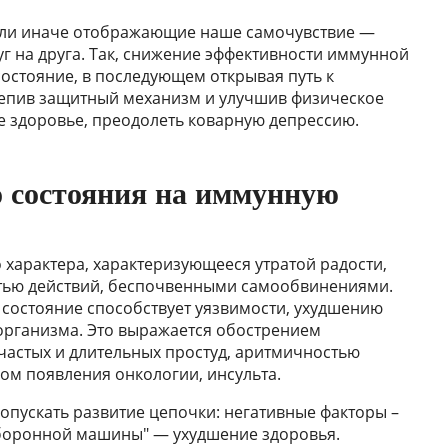
 или иначе отображающие наше самочувствие —
г на друга. Так, снижение эффективности иммунной
остояние, в последующем открывая путь к
крепив защитный механизм и улучшив физическое
е здоровье, преодолеть коварную депрессию.
о состояния на иммунную
 характера, характеризующееся утратой радости,
ью действий, беспочвенными самообвинениями.
состояние способствует уязвимости, ухудшению
рганизма. Это выражается обострением
частых и длительных простуд, аритмичностью
м появления онкологии, инсульта.
опускать развитие цепочки: негативные факторы –
оборонной машины" — ухудшение здоровья.