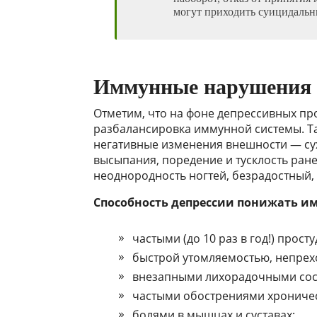
могут приходить суицидальн
Иммунные нарушения 
Отметим, что на фоне депрессивных пр
разбалансировка иммунной системы. Та
негативные изменения внешности — сух
высыпания, поредение и тусклость ран
неоднородность ногтей, безрадостный, 
Способность депрессии понижать им
частыми (до 10 раз в год!) прос
быстрой утомляемостью, непрех
внезапными лихорадочными сос
частыми обострениями хрониче
болями в мышцах и суставах;