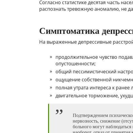
Согласно статистике десятая часть нас
распознать тревожную аномалию, не дат
Симптоматика депрес
На выраженные депрессивные расстрой
продолжительное чувство подавл
опустошенности;
общий пессимистический настро
ощущение собственной никчемн
полная утрата интереса к ранее
двигательное торможение, ухуд
Подтверждением психического
нервозность, снижение (отсут
больного могут наблюдаться
наоборот, отказ от принятия