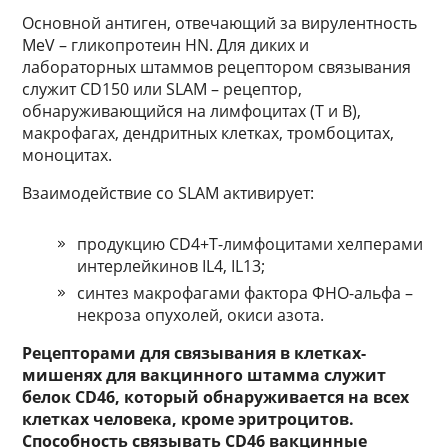
Основной антиген, отвечающий за вирулентность
MeV – гликопротеин HN. Для диких и
лабораторных штаммов рецептором связывания
служит CD150 или SLAM – рецептор,
обнаруживающийся на лимфоцитах (Т и В),
макрофагах, дендритных клетках, тромбоцитах,
моноцитах.
Взаимодействие со SLAM активирует:
продукцию CD4+Т-лимфоцитами хелперами
интерлейкинов IL4, IL13;
синтез макрофагами фактора ФНО-альфа –
некроза опухолей, окиси азота.
Рецепторами для связывания в клетках-
мишенях для вакцинного штамма служит
белок CD46, который обнаруживается на всех
клетках человека, кроме эритроцитов.
Способность связывать CD46 вакцинные