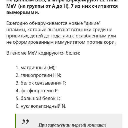
MeV (на группы от
A до
H), 7 из них считаются
вымершими.
Ежегодно обнаруживаются новые "дикие"
штаммы, которые вызывают вспышки среди не
привитых, детей до года, лиц с ослабленным или
не сформированным иммунитетом против кори.
В геноме MeV кодируются белки:
матричный (М);
гликопротеин HN;
белок связывания F;
фосфопротеин P;
большой белок L;
нуклеокапсидный N.
При заражении первый контакт