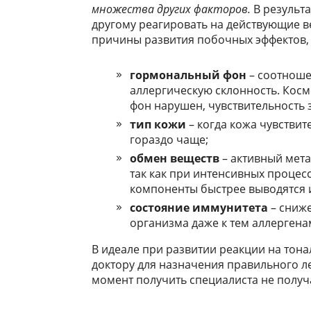
множества других факторов.
В результа
другому реагировать на действующие ве
причины развития побочных эффектов, 
гормональный фон
– соотноше
аллергическую склонность. Косм
фон нарушен, чувствительность 
тип кожи
– когда кожа чувствит
гораздо чаще;
обмен веществ
– активный мета
так как при интенсивных процес
компоненты быстрее выводятся и
состояние иммунитета
– сниж
организма даже к тем аллергена
В идеале при развитии реакции на тон
доктору для назначения правильного ле
момент получить специалиста не получ