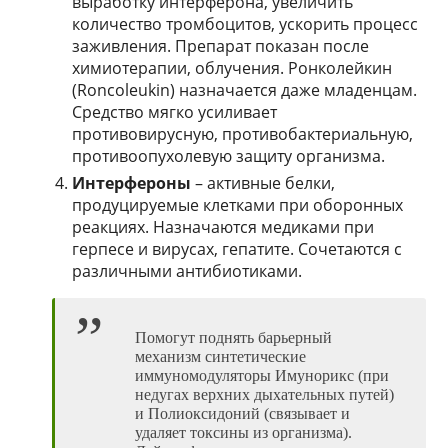
выработку интерферона, увеличить
количество тромбоцитов, ускорить процесс
заживления. Препарат показан после
химиотерапии, облучения. Ронколейкин
(Roncoleukin) назначается даже младенцам.
Средство мягко усиливает
противовирусную, противобактериальную,
противоопухолевую защиту организма.
Интерфероны
– активные белки,
продуцируемые клетками при оборонных
реакциях. Назначаются медиками при
герпесе и вирусах, гепатите. Сочетаются с
различными антибиотиками.
Помогут поднять барьерный
механизм синтетические
иммуномодуляторы Имунорикс (при
недугах верхних дыхательных путей)
и Полиоксидоний (связывает и
удаляет токсины из организма).