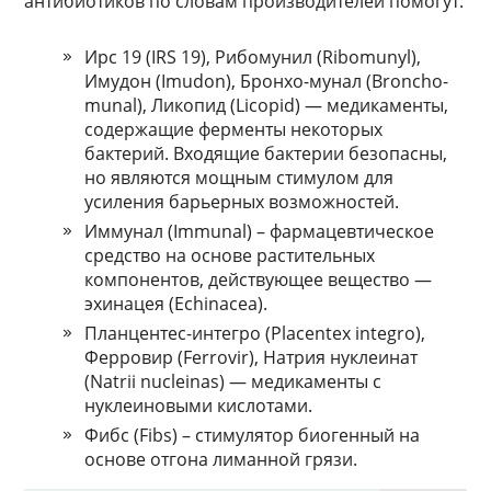
антибиотиков по словам производителей помогут:
Ирс 19 (IRS 19), Рибомунил (Ribomunyl),
Имудон (Imudon), Бронхо-мунал (Broncho-
munal), Ликопид (Licopid) — медикаменты,
содержащие ферменты некоторых
бактерий. Входящие бактерии безопасны,
но являются мощным стимулом для
усиления барьерных возможностей.
Иммунал (Immunal) – фармацевтическое
средство на основе растительных
компонентов, действующее вещество —
эхинацея (Echinacea).
Планцентес-интегро (Placentex integro),
Ферровир (Ferrovir), Натрия нуклеинат
(Natrii nucleinas) — медикаменты с
нуклеиновыми кислотами.
Фибс (Fibs) – стимулятор биогенный на
основе отгона лиманной грязи.