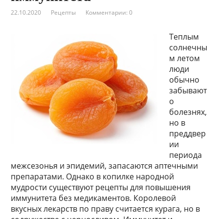
22.10.2020
Рецепты
Комментарии: 0
Теплым
солнечны
м летом
люди
обычно
забывают
о
болезнях,
но в
преддвер
ии
периода
межсезонья и эпидемий, запасаются аптечными
препаратами. Однако в копилке народной
мудрости существуют рецепты для повышения
иммунитета без медикаментов. Королевой
вкусных лекарств по праву считается курага, но в