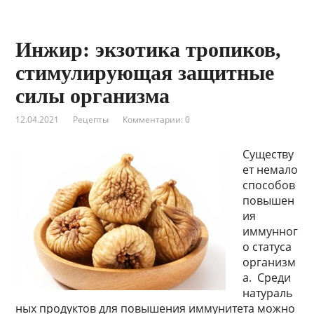
Инжир: экзотика тропиков,
стимулирующая защитные
силы организма
12.04.2021
Рецепты
Комментарии: 0
Существу
ет немало
способов
повышен
ия
иммунног
о статуса
организм
а. Среди
натураль
ных продуктов для повышения иммунитета можно