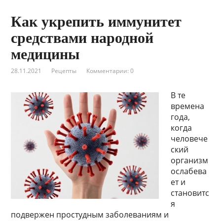
Как укрепить иммунитет
средствами народной
медицины
28.11.2021
Рецепты
Комментарии: 0
В те
времена
года,
когда
человече
ский
организм
ослабева
ет и
становитс
я
подвержен простудным заболеваниям и