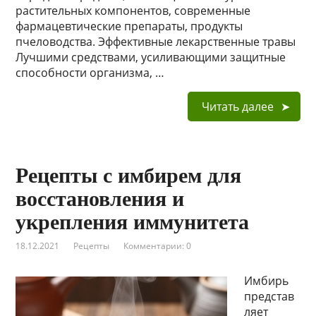
растительных компонентов, современные
фармацевтические препараты, продукты
пчеловодства. Эффективные лекарственные травы
Лучшими средствами, усиливающими защитные
способности организма, …
Читать далее
Рецепты с имбирем для
восстановления и
укрепления иммунитета
18.12.2021
Рецепты
Комментарии: 0
Имбирь
представ
ляет