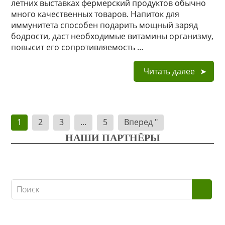
летних выставках фермерский продуктов обычно
много качественных товаров. Напиток для
иммунитета способен подарить мощный заряд
бодрости, даст необходимые витамины организму,
повысит его сопротивляемость …
Читать далее
Навигация
1
2
3
...
5
Вперед "
по
НАШИ ПАРТНЁРЫ
записям