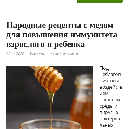
Народные рецепты с медом
для повышения иммунитета
взрослого и ребенка
08.11.2020
Рецепты
Комментарии: 0
Под
неблагоп
риятным
воздейств
ием
внешней
среды и
вирусно-
бактериа
льных