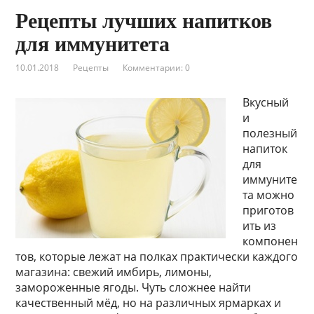
Рецепты лучших напитков
для иммунитета
10.01.2018
Рецепты
Комментарии: 0
Вкусный
и
полезный
напиток
для
иммуните
та можно
приготов
ить из
компонен
тов, которые лежат на полках практически каждого
магазина: свежий имбирь, лимоны,
замороженные ягоды. Чуть сложнее найти
качественный мёд, но на различных ярмарках и