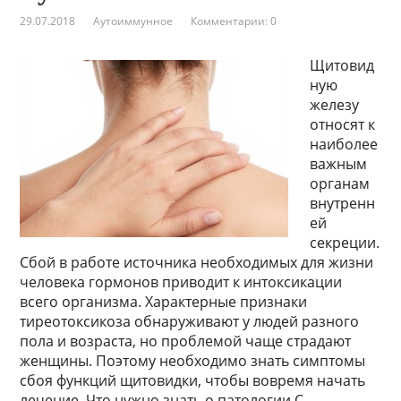
29.07.2018
Аутоиммунное
Комментарии: 0
Щитовид
ную
железу
относят к
наиболее
важным
органам
внутренн
ей
секреции.
Сбой в работе источника необходимых для жизни
человека гормонов приводит к интоксикации
всего организма. Характерные признаки
тиреотоксикоза обнаруживают у людей разного
пола и возраста, но проблемой чаще страдают
женщины. Поэтому необходимо знать симптомы
сбоя функций щитовидки, чтобы вовремя начать
лечение. Что нужно знать о патологии С …