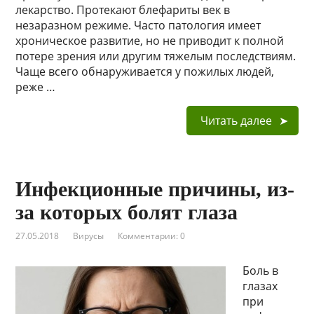
лекарство. Протекают блефариты век в
незаразном режиме. Часто патология имеет
хроническое развитие, но не приводит к полной
потере зрения или другим тяжелым последствиям.
Чаще всего обнаруживается у пожилых людей,
реже …
Читать далее
Инфекционные причины, из-
за которых болят глаза
27.05.2018
Вирусы
Комментарии: 0
Боль в
глазах
при