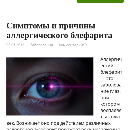
Симптомы и причины
аллергического блефарита
08.06.2018
Заболевания
Комментарии: 0
Аллергич
еский
блефарит
— это
заболева
ние глаз,
при
котором
воспаляе
тся кожа
век. Возникает оно под действием различных
аллергенов. Блефарит поражает веки независимо