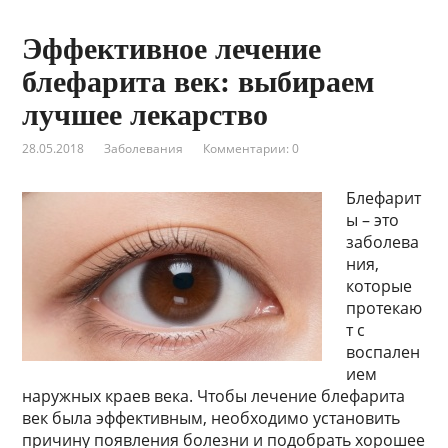
Эффективное лечение
блефарита век: выбираем
лучшее лекарство
28.05.2018
Заболевания
Комментарии: 0
Блефарит
ы – это
заболева
ния,
которые
протекаю
т с
воспален
ием
наружных краев века. Чтобы лечение блефарита
век была эффективным, необходимо установить
причину появления болезни и подобрать хорошее