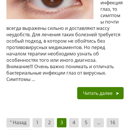
инфекция
глаз, то
симптом
ы почти
всегда выражены сильно и доставляют массу
неудобств. Для лечения таких болезней требуется
особый подход, в котором не обойтись без
противовирусных медикаментов. Но перед
началом терапии необходимо узнать об
особенностях того или иного диагноза.
Внимание!!! Очень важно понимать и отличать
бактериальные инфекции глаз от вирусных.
Симптомы …
Читать далее
Навигация
" Назад
1
2
3
4
5
...
16