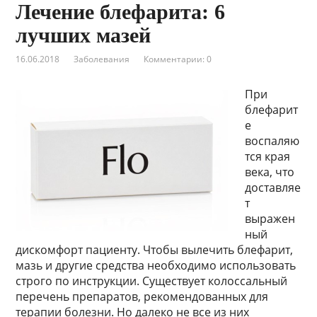
Лечение блефарита: 6
лучших мазей
16.06.2018
Заболевания
Комментарии: 0
При
блефарит
е
воспаляю
тся края
века, что
доставляе
т
выражен
ный
дискомфорт пациенту. Чтобы вылечить блефарит,
мазь и другие средства необходимо использовать
строго по инструкции. Существует колоссальный
перечень препаратов, рекомендованных для
терапии болезни. Но далеко не все из них