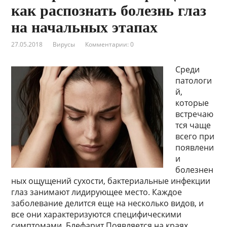
как распознать болезнь глаз
на начальных этапах
27.05.2018
Вирусы
Комментарии: 0
Среди
патологи
й,
которые
встречаю
тся чаще
всего при
появлени
и
болезнен
ных ощущений сухости, бактериальные инфекции
глаз занимают лидирующее место. Каждое
заболевание делится еще на несколько видов, и
все они характеризуются специфическими
симптомами. Блефарит Появляется на краях