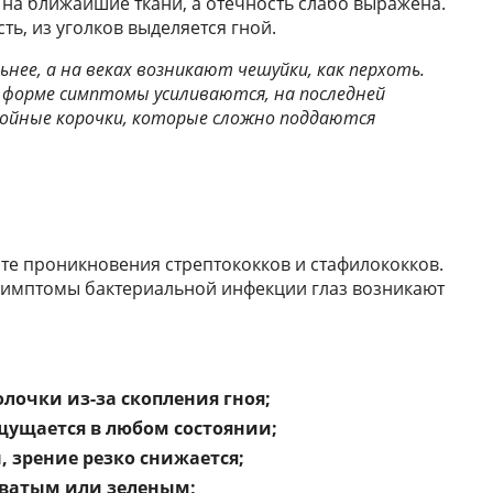
 на ближайшие ткани, а отечность слабо выражена.
ть, из уголков выделяется гной.
нее, а на веках возникают чешуйки, как перхоть.
ой форме симптомы усиливаются, на последней
нойные корочки, которые сложно поддаются
ате проникновения стрептококков и стафилококков.
симптомы бактериальной инфекции глаз возникают
лочки из-за скопления гноя;
щущается в любом состоянии;
 зрение резко снижается;
оватым или зеленым;