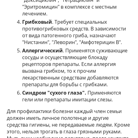
"Доксициклин", "Тетрациклин" и
"Эритромицин" в комплексе с местным
лечением.
Грибковый
. Требует специальных
противогрибковых средств. В зависимости
от вида патогенного гриба, назначают
"Нистанин", "Леворин", "Амфотерицин В".
Аллергический
. Применятся суживающие
сосуды и осуществляющие блокаду
рецепторов препараты. Если аллергия
вызвана грибком, то к прочим
лекарственным средствам добавляются
препараты для борьбы с грибками.
Синдром "сухого глаза".
Применяются
гели или препараты имитации слезы.
Для профилактики болезни каждый член семьи
должен иметь личное полотенце и другие
средства гигиены, не передаваемые людям. Кроме
этого, нельзя трогать в глаза грязными руками.