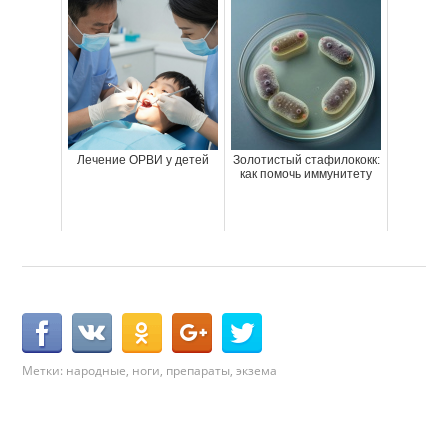
Лечение ОРВИ у детей
Золотистый стафилококк:
как помочь иммунитету
Метки:
народные
,
ноги
,
препараты
,
экзема