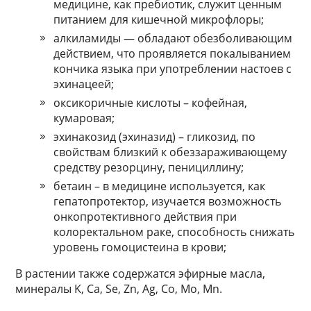
медицине, как пребиотик, служит ценным
питанием для кишечной микрофлоры;
алкиламиды — обладают обезболивающим
действием, что проявляется покалыванием
кончика языка при употреблении настоев с
эхинацеей;
оксикоричные кислоты – кофейная,
кумаровая;
эхинакозид (эхиназид) – гликозид, по
свойствам близкий к обеззараживающему
средству резорцину, пенициллину;
бетаин – в медицине используется, как
гепатопротектор, изучается возможность
онкопротективного действия при
колоректальном раке, способность снижать
уровень гомоцистеина в крови;
В растении также содержатся эфирные масла,
минералы K, Ca, Se, Zn, Ag, Co, Mo, Mn.