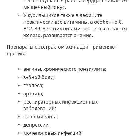
него нарушается работа сердца, снижается
мышечный тонус.
У курильщиков также в дефиците
практически все витамины, а особенно С,
В12, В9. Без этих витаминов не всасывается
железо, развивается анемия.
Препараты с экстрактом эхинацеи применяют
против:
ангины, хронического тонзиллита;
зубной боли;
герпеса;
артрита;
респираторных инфекционных
заболеваний;
остеомиелита;
депрессии;
мочеполовых инфекций;