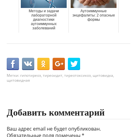
Методы и задачи
Аутоиммунные
лабораторной
энцефалиты: 2 опасные
диагностики
формы
аутоиммунных
заболеваний
Метки:
гипотиреоз
,
тиреоидит
,
тиреотоксикоз
,
щитовидка
,
щитовидная
Добавить комментарий
Ваш адрес email не будет опубликован.
Обязательные поля помечены
*