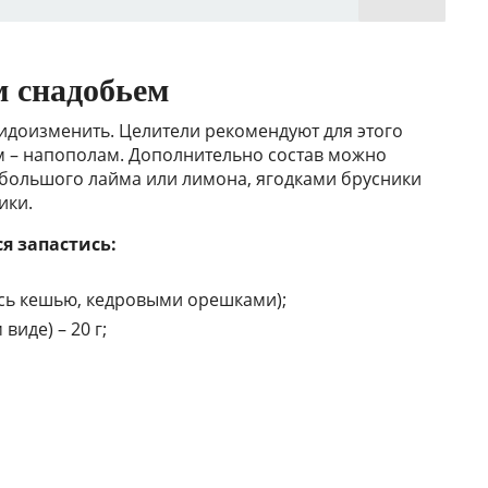
 снадобьем
идоизменить. Целители рекомендуют для этого
юм – напополам. Дополнительно состав можно
большого лайма или лимона, ягодками брусники
ики.
ся запастись:
есь кешью, кедровыми орешками);
иде) – 20 г;