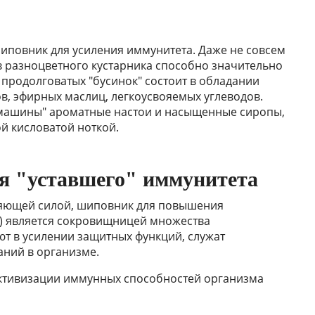
иповник для усиления иммунитета. Даже не совсем
 разноцветного кустарника способно значительно
 продолговатых "бусинок" состоит в обладании
, эфирных маслиц, легкоусвояемых углеводов.
машины" ароматные настои и насыщенные сиропы,
й кисловатой ноткой.
ля "уставшего" иммунитета
ляющей силой, шиповник для повышения
а) является сокровищницей множества
ют в усилении защитных функций, служат
ний в организме.
активизации иммунных способностей организма