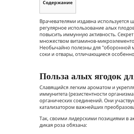
Содержание
Врачевателями издавна используется ш
регулярное использование алых плодов
повысить иммунную активность. Секрет
множеством витаминов-микроэлементов
Необычайно полезны для "оборонной 
соки и отвары, отличающиеся особенно
Польза алых ягодок д
Славящийся легким ароматом и укреп
иммунитета (резистентности организм
органических соединений. Они участву
катализатором важнейших преобразова
Так, своими лидерскими позициями в 
дикая роза обязана: