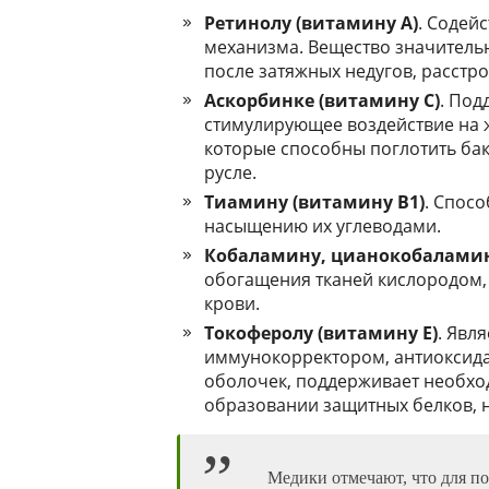
Ретинолу (витамину A)
. Содей
механизма. Вещество значитель
после затяжных недугов, расстро
Аскорбинке (витамину C)
. Под
стимулирующее воздействие на ж
которые способны поглотить ба
русле.
Тиамину (витамину B1)
. Спосо
насыщению их углеводами.
Кобаламину, цианокобаламин
обогащения тканей кислородом, 
крови.
Токоферолу (витамину E)
. Явл
иммунокорректором, антиоксид
оболочек, поддерживает необхо
образовании защитных белков, н
Медики отмечают, что для п