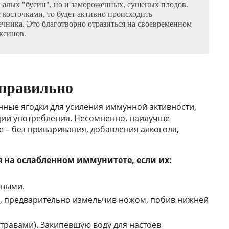
х алых "бусин", но и замороженных, сушеных плодов.
с косточками, то будет активно происходить
чника. Это благотворно отразиться на своевременном
ксинов.
правильно
ные ягодки для усиления иммунной активности,
ии употребления. Несомненно, наилучше
е – без приваривания, добавления алкоголя,
я на ослабленном иммунитете, если их:
нными.
и, предварительно измельчив ножом, побив нижней
 травами). Закипевшую воду для настоев