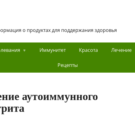
нформация о продуктах для поддержания здоровья
олевания
Иммунитет
Красота
Лечение
Рецепты
ение аутоиммунного
трита