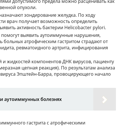
лями допустимого предела можно расценивать как
венной опухоли.
назначают зондирование желудка. По ходу
ти врач получает возможность определить
явить активность бактерии Helicobacter pylori.
 помогут выявить аутоиммунные нарушения,
ь больных атрофическим гастритом страдают от
идита, ревматоидного артрита, инфицирования
й и жидкостей компонентов ДНК вирусов, пациенту
имеразная цепная реакция). По результатам анализа
е вируса Эпштейн-Барра, провоцирующего начало
ри аутоиммунных болезнях
иммунного гастрита с атрофическими